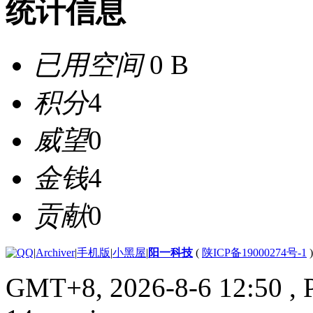
统计信息
已用空间
0 B
积分
4
威望
0
金钱
4
贡献
0
|
Archiver
|
手机版
|
小黑屋
|
阳一科技
(
陕ICP备19000274号-1
)
GMT+8, 2026-8-6 12:50
, 