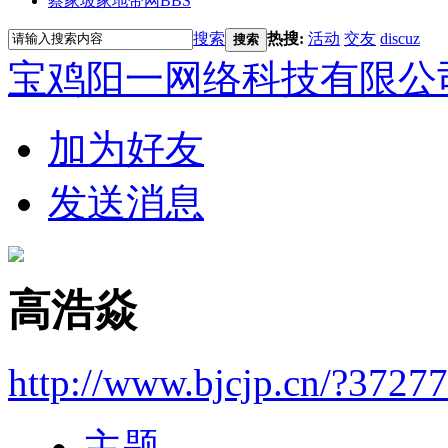
蔡家坡家地带网
BBS
搜索
热搜:
活动
交友
discuz
搜索
宝鸡阳一网络科技有限公
加为好友
发送消息
高浩焱
http://www.bjcjp.cn/?3727
主题