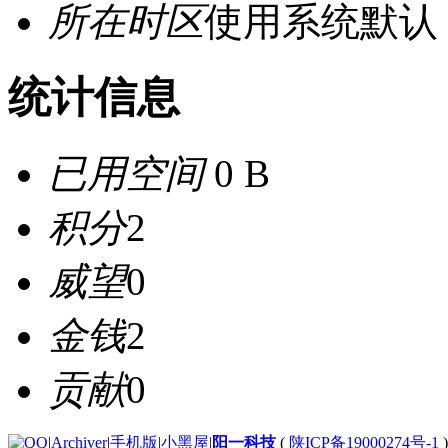
所在时区
使用系统默认
统计信息
已用空间
0 B
积分
2
威望
0
金钱
2
贡献
0
|
Archiver
|
手机版
|
小黑屋
|
阳一科技
(
陕ICP备19000274号-1
)