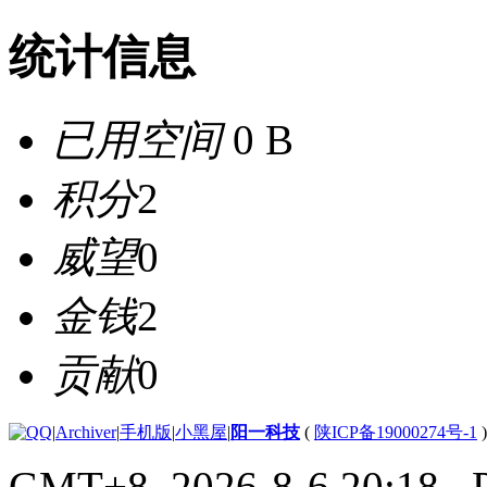
统计信息
已用空间
0 B
积分
2
威望
0
金钱
2
贡献
0
|
Archiver
|
手机版
|
小黑屋
|
阳一科技
(
陕ICP备19000274号-1
)
GMT+8, 2026-8-6 20:18
, 