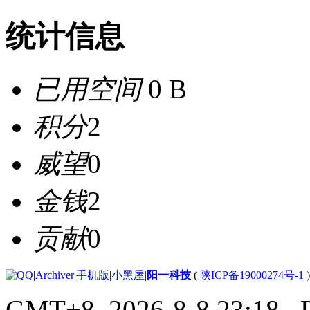
统计信息
已用空间
0 B
积分
2
威望
0
金钱
2
贡献
0
|
Archiver
|
手机版
|
小黑屋
|
阳一科技
(
陕ICP备19000274号-1
)
GMT+8, 2026-8-8 23:18
, 