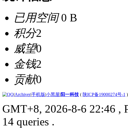
已用空间
0 B
积分
2
威望
0
金钱
2
贡献
0
|
Archiver
|
手机版
|
小黑屋
|
阳一科技
(
陕ICP备19000274号-1
)
GMT+8, 2026-8-6 22:46
, 
14 queries .