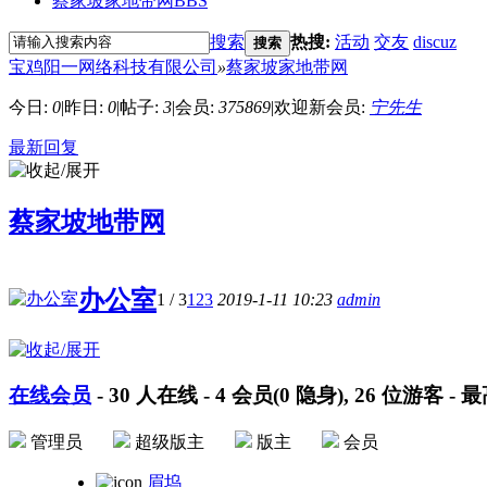
蔡家坡家地带网
BBS
搜索
热搜:
活动
交友
discuz
搜索
宝鸡阳一网络科技有限公司
»
蔡家坡家地带网
今日:
0
|
昨日:
0
|
帖子:
3
|
会员:
375869
|
欢迎新会员:
宁先生
最新回复
蔡家坡地带网
办公室
1
/ 3
123
2019-1-11 10:23
admin
在线会员
-
30
人在线 -
4
会员(
0
隐身),
26
位游客 - 
管理员
超级版主
版主
会员
眉坞